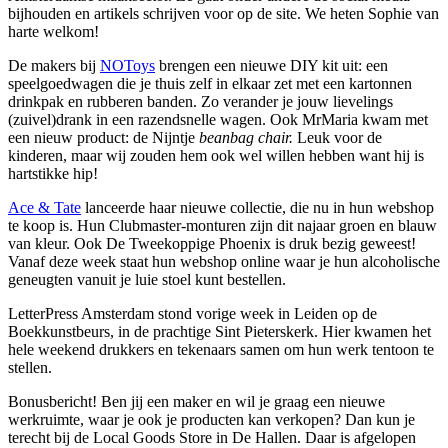
bijhouden en artikels schrijven voor op de site. We heten Sophie van
harte welkom!
De makers bij
NOToys
brengen een nieuwe DIY kit uit: een
speelgoedwagen die je thuis zelf in elkaar zet met een kartonnen
drinkpak en rubberen banden. Zo verander je jouw lievelings
(zuivel)drank in een razendsnelle wagen. Ook MrMaria kwam met
een nieuw product: de Nijntje
beanbag chair.
Leuk voor de
kinderen, maar wij zouden hem ook wel willen hebben want hij is
hartstikke hip!
Ace & Tate
lanceerde haar nieuwe collectie, die nu in hun webshop
te koop is. Hun Clubmaster-monturen zijn dit najaar groen en blauw
van kleur. Ook De Tweekoppige Phoenix is druk bezig geweest!
Vanaf deze week staat hun webshop online waar je hun alcoholische
geneugten vanuit je luie stoel kunt bestellen.
LetterPress Amsterdam stond vorige week in Leiden op de
Boekkunstbeurs, in de prachtige Sint Pieterskerk. Hier kwamen het
hele weekend drukkers en tekenaars samen om hun werk tentoon te
stellen.
Bonusbericht! Ben jij een maker en wil je graag een nieuwe
werkruimte, waar je ook je producten kan verkopen? Dan kun je
terecht bij de Local Goods Store in De Hallen. Daar is afgelopen